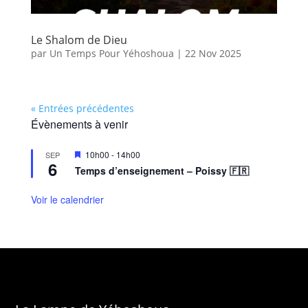
Le Shalom de Dieu
par
Un Temps Pour Yéhoshoua
|
22 Nov 2025
« Entrées précédentes
Évènements à venir
M
10h00
-
14h00
SEP
6
i
Temps d’enseignement – Poissy 🇫🇷
s
e
n
Voir le calendrier
a
v
a
n
t