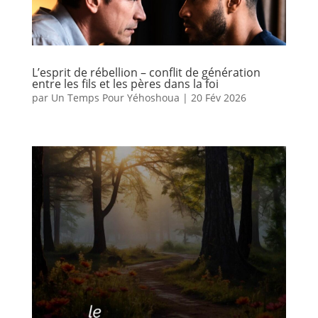
L’esprit de rébellion – conflit de génération
entre les fils et les pères dans la foi
par
Un Temps Pour Yéhoshoua
|
20 Fév 2026