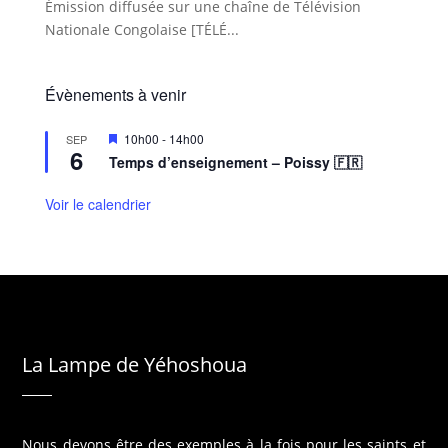
Émission diffusée sur une chaîne de Télévision
Nationale Congolaise [TÉLÉ...
Évènements à venir
M
10h00
-
14h00
SEP
6
i
Temps d’enseignement – Poissy 🇫🇷
s
e
n
Voir le calendrier
a
v
a
n
t
La Lampe de Yéhoshoua
Nous devons être des exemples à la fois pour les saints et