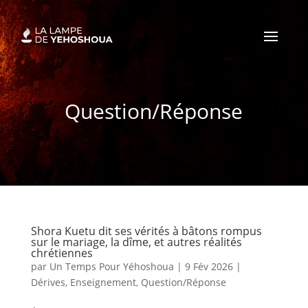
Question/Réponse
Shora Kuetu dit ses vérités à bâtons rompus
sur le mariage, la dîme, et autres réalités
chrétiennes
par
Un Temps Pour Yéhoshoua
|
9 Fév 2026
|
Dérives
,
Enseignement
,
Question/Réponse