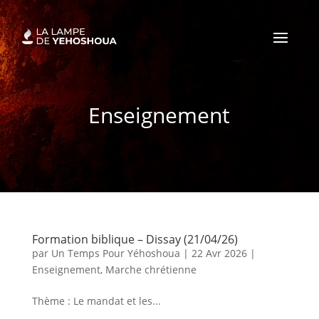
Enseignement
Formation biblique – Dissay (21/04/26)
par
Un Temps Pour Yéhoshoua
|
22 Avr 2026
|
Enseignement
,
Marche chrétienne
Thème : Le mandat et les...