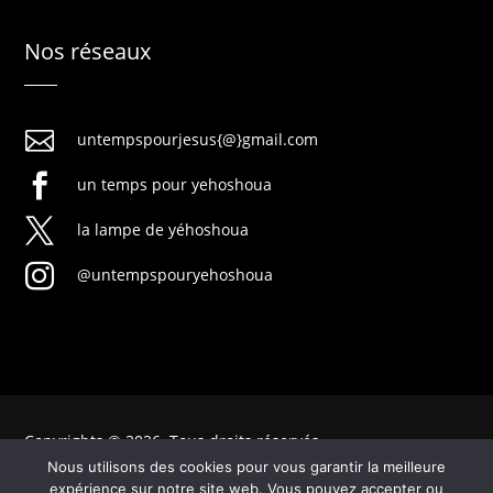
Nos réseaux

untempspourjesus{@}gmail.com

un temps pour yehoshoua

la lampe de yéhoshoua

@untempspouryehoshoua
Copyrights © 2026. Tous droits réservés
Nous utilisons des cookies pour vous garantir la meilleure
expérience sur notre site web. Vous pouvez accepter ou