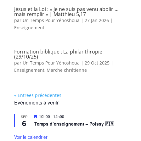
Jésus et la Loi : « Je ne suis pas venu abolir …
mais remplir » | Matthieu 5,17
par
Un Temps Pour Yéhoshoua
|
27 Jan 2026
|
Enseignement
Formation biblique : La philanthropie
(29/10/25)
par
Un Temps Pour Yéhoshoua
|
29 Oct 2025
|
Enseignement
,
Marche chrétienne
« Entrées précédentes
Évènements à venir
M
10h00
-
14h00
SEP
6
i
Temps d’enseignement – Poissy 🇫🇷
s
e
n
Voir le calendrier