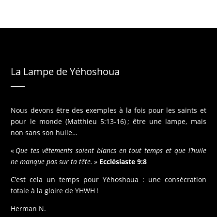
a
v
a
n
t
La Lampe de Yéhoshoua
Nous devons être des exemples à la fois pour les saints et
pour le monde (Matthieu 5:13-16) ; être une lampe, mais
non sans son huile…
«
Que tes vêtements soient blancs en tout temps et que l’huile
ne manque pas sur ta tête.
»
Ecclésiaste 9:8
C’est cela un temps pour Yéhoshoua : une consécration
totale à la gloire de YHWH !
Herman N.