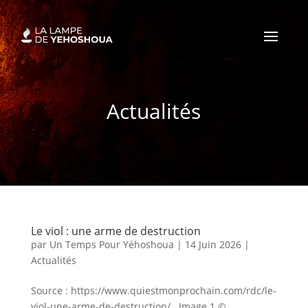
Actualités
Le viol : une arme de destruction
par
Un Temps Pour Yéhoshoua
|
14 Juin 2026
|
Actualités
Source : https://www.quiestmonprochain.com/rdc/le-
viol-une-arme-de-destruction/ Image 1 ©