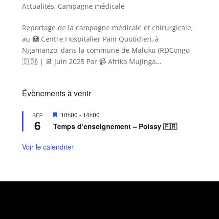
Actualités
,
Campagne médicale
Reportage de la campagne médicale et chirurgicale,
au 🏥 Centre Hospitalier Pain Quotidien, à
Ngamanzo, dans la commune de Maluku (RDCongo
🇨🇩) | 📆 Juin 2025 Par 📹 Afrika Mujinga...
Évènements à venir
M
10h00
-
14h00
SEP
6
i
Temps d’enseignement – Poissy 🇫🇷
s
e
n
Voir le calendrier
a
v
a
n
t