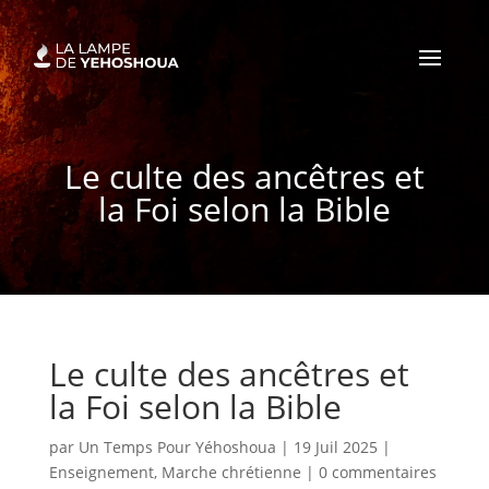
Le culte des ancêtres et
la Foi selon la Bible
Le culte des ancêtres et
la Foi selon la Bible
par
Un Temps Pour Yéhoshoua
|
19 Juil 2025
|
Enseignement
,
Marche chrétienne
|
0 commentaires