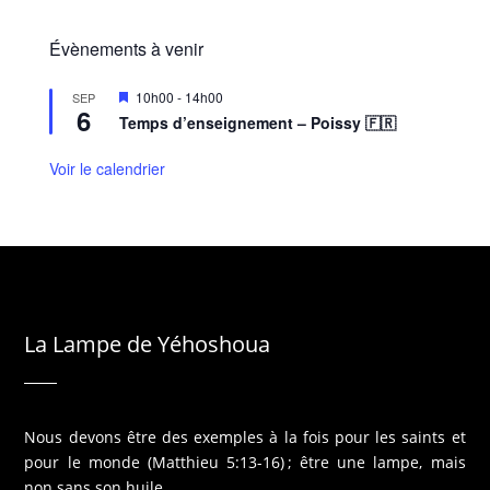
Évènements à venir
M
10h00
-
14h00
SEP
6
i
Temps d’enseignement – Poissy 🇫🇷
s
e
n
Voir le calendrier
a
v
a
n
t
La Lampe de Yéhoshoua
Nous devons être des exemples à la fois pour les saints et
pour le monde (Matthieu 5:13-16) ; être une lampe, mais
non sans son huile…