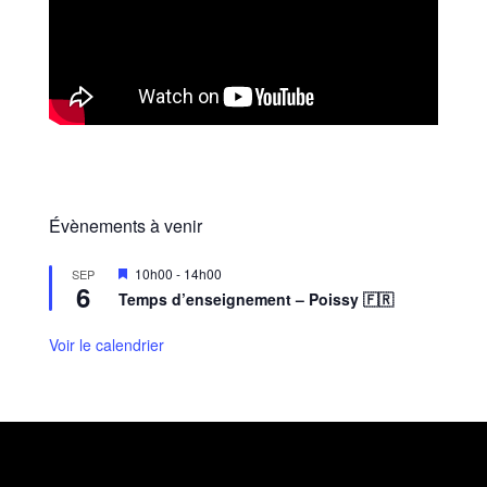
Évènements à venir
M
10h00
-
14h00
SEP
6
i
Temps d’enseignement – Poissy 🇫🇷
s
e
n
Voir le calendrier
a
v
a
n
t