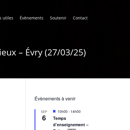
s utiles
Évènements
Soutenir
Contact
eux – Évry (27/03/25)
Évènements à venir
M
10h00
-
14h00
SEP
6
i
Temps
s
d’enseignement –
e
n