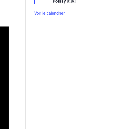
Poissy 🇫🇷
a
v
Voir le calendrier
a
n
t