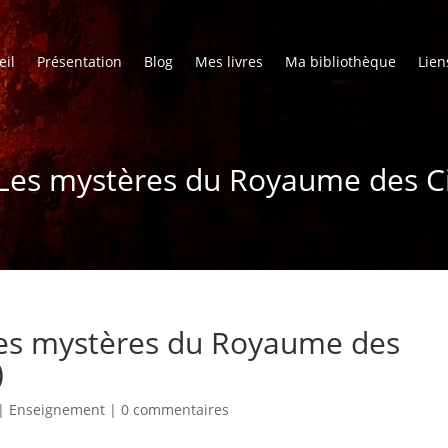
eil
Présentation
Blog
Mes livres
Ma bibliothèque
Lien
 Les mystères du Royaume des Ci
Les mystères du Royaume des
)
|
Enseignement
|
0 commentaires