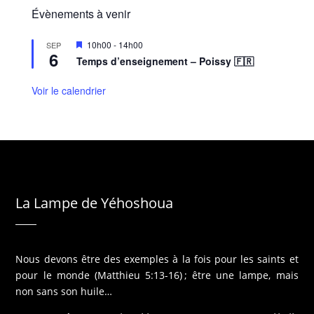
Évènements à venir
M
10h00
-
14h00
SEP
6
i
Temps d’enseignement – Poissy 🇫🇷
s
e
n
Voir le calendrier
a
v
a
n
t
La Lampe de Yéhoshoua
Nous devons être des exemples à la fois pour les saints et
pour le monde (Matthieu 5:13-16) ; être une lampe, mais
non sans son huile…