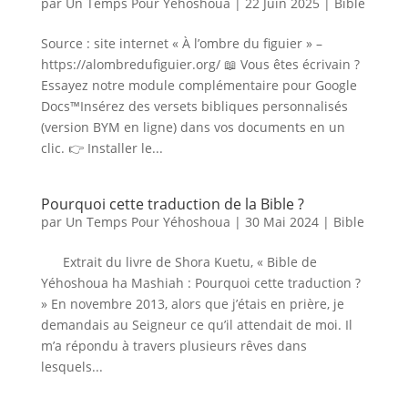
par
Un Temps Pour Yéhoshoua
|
22 Juin 2025
|
Bible
Source : site internet « À l’ombre du figuier » –
https://alombredufiguier.org/ 📖 Vous êtes écrivain ?
Essayez notre module complémentaire pour Google
Docs™Insérez des versets bibliques personnalisés
(version BYM en ligne) dans vos documents en un
clic. 👉 Installer le...
Pourquoi cette traduction de la Bible ?
par
Un Temps Pour Yéhoshoua
|
30 Mai 2024
|
Bible
Extrait du livre de Shora Kuetu, « Bible de
Yéhoshoua ha Mashiah : Pourquoi cette traduction ?
» En novembre 2013, alors que j’étais en prière, je
demandais au Seigneur ce qu’il attendait de moi. Il
m’a répondu à travers plusieurs rêves dans
lesquels...