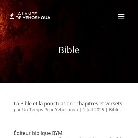
Bible
La Bible et la ponctuation : chapitres et versets
par
Un Temps Pour Yéhoshoua
|
1 Juil 2025
|
Bible
Éditeur biblique BYM