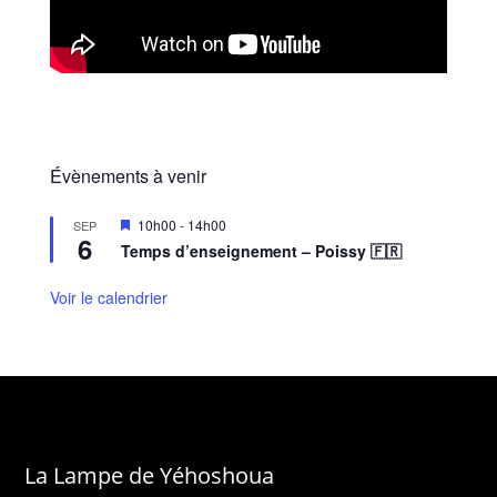
Évènements à venir
M
10h00
-
14h00
SEP
6
i
Temps d’enseignement – Poissy 🇫🇷
s
e
n
Voir le calendrier
a
v
a
n
t
La Lampe de Yéhoshoua