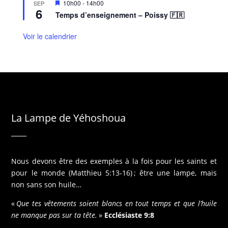
M
10h00
-
14h00
SEP
6
i
Temps d’enseignement – Poissy 🇫🇷
s
e
n
Voir le calendrier
a
v
a
n
t
La Lampe de Yéhoshoua
Nous devons être des exemples à la fois pour les saints et
pour le monde (Matthieu 5:13-16) ; être une lampe, mais
non sans son huile…
«
Que tes vêtements soient blancs en tout temps et que l’huile
ne manque pas sur ta tête.
»
Ecclésiaste 9:8