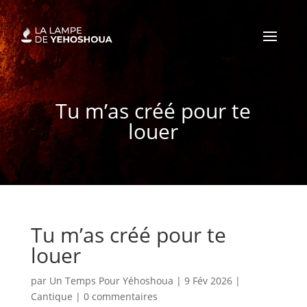
Tu m’as créé pour te
louer
Tu m’as créé pour te
louer
par
Un Temps Pour Yéhoshoua
|
9 Fév 2026
|
Cantique
|
0 commentaires