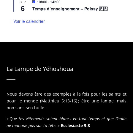
M
10h00
-
14h00
SEP
6
i
Temps d’enseignement – Poissy 🇫🇷
s
e
n
Voir le calendrier
a
v
a
n
t
La Lampe de Yéhoshoua
Nous devons être des exemples à la fois pour les saints et
pour le monde (Matthieu 5:13-16) ; être une lampe, mais
non sans son huile…
«
Que tes vêtements soient blancs en tout temps et que l’huile
ne manque pas sur ta tête.
»
Ecclésiaste 9:8