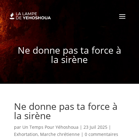
Ne donne pas ta force à
la sirène
Ne donne pas ta force à
la sirène
par
Un Temps Pour Yéhoshoua
|
23 Juil 2025
|
Exhortation
,
Marche chrétienne
|
0 commentaires