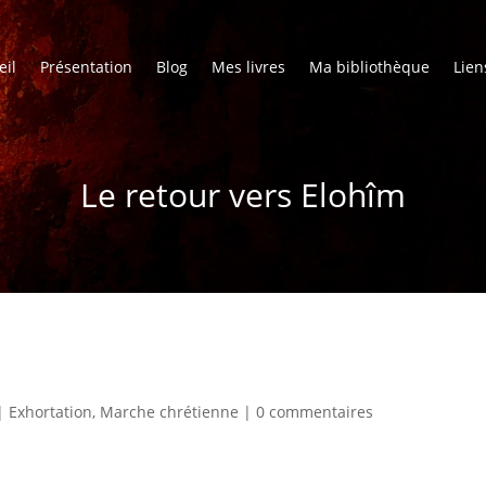
eil
Présentation
Blog
Mes livres
Ma bibliothèque
Lien
Le retour vers Elohîm
|
Exhortation
,
Marche chrétienne
|
0 commentaires