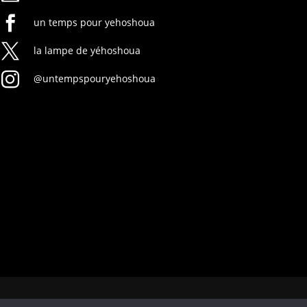

un temps pour yehoshoua

la lampe de yéhoshoua

@untempspouryehoshoua
Mentions légales
|
Politique de confidentialité