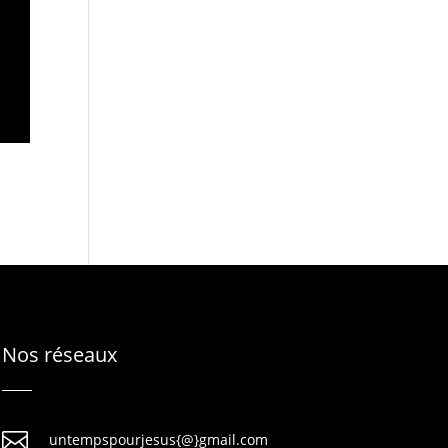
Nos réseaux

untempspourjesus{@}gmail.com