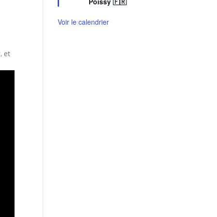
Poissy 🇫🇷
a
v
Voir le calendrier
a
n
t
, et