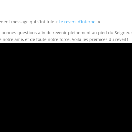
édent message qui s’intitule «
Le revers d’internet
».
s bonnes questions afin de revenir pleinement au pied du Seigneur
 notre âme, et de toute notre force. Voilà les prémices du réveil !