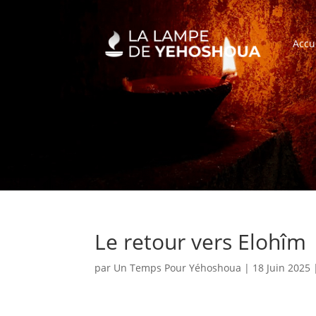
Accu
Le retour vers Elohîm
par
Un Temps Pour Yéhoshoua
|
18 Juin 2025