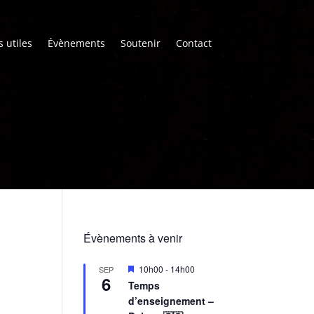
s utiles
Évènements
Soutenir
Contact
Évènements à venir
M
10h00
-
14h00
SEP
6
i
Temps
s
d’enseignement –
e
n