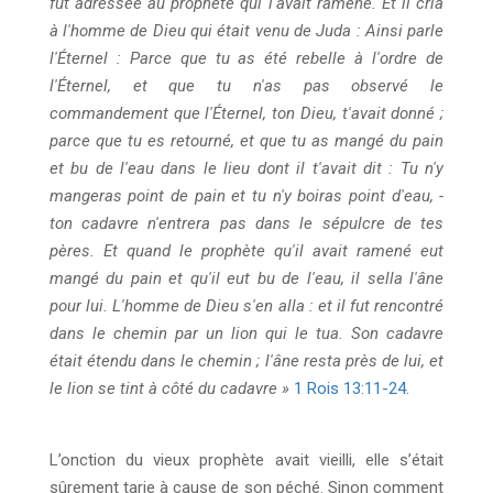
fut adressée au prophète qui l'avait ramené. Et il cria
à l'homme de Dieu qui était venu de Juda : Ainsi parle
l'Éternel : Parce que tu as été rebelle à l'ordre de
l'Éternel, et que tu n'as pas observé le
commandement que l'Éternel, ton Dieu, t'avait donné ;
parce que tu es retourné, et que tu as mangé du pain
et bu de l'eau dans le lieu dont il t'avait dit : Tu n'y
mangeras point de pain et tu n'y boiras point d'eau, -
ton cadavre n'entrera pas dans le sépulcre de tes
pères. Et quand le prophète qu'il avait ramené eut
mangé du pain et qu'il eut bu de l'eau, il sella l'âne
pour lui. L'homme de Dieu s'en alla : et il fut rencontré
dans le chemin par un lion qui le tua. Son cadavre
était étendu dans le chemin ; l'âne resta près de lui, et
le lion se tint à côté du cadavre »
1 Rois 13:11-24
.
L’onction du vieux prophète avait vieilli, elle s’était
sûrement tarie à cause de son péché. Sinon comment