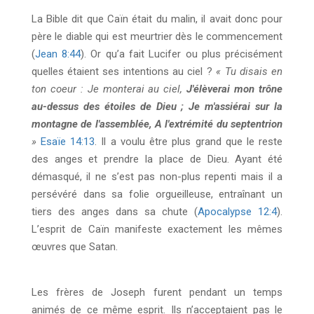
La Bible dit que Caïn était du malin, il avait donc pour
père le diable qui est meurtrier dès le commencement
(
Jean 8:44
). Or qu’a fait Lucifer ou plus précisément
quelles étaient ses intentions au ciel ?
« Tu disais en
ton coeur : Je monterai au ciel,
J'élèverai mon trône
au-dessus des étoiles de Dieu ; Je m'assiérai sur la
montagne de l'assemblée, A l'extrémité du septentrion
»
Esaïe 14:13
. Il a voulu être plus grand que le reste
des anges et prendre la place de Dieu. Ayant été
démasqué, il ne s’est pas non-plus repenti mais il a
persévéré dans sa folie orgueilleuse, entraînant un
tiers des anges dans sa chute (
Apocalypse 12:4
).
L’esprit de Caïn manifeste exactement les mêmes
œuvres que Satan.
Les frères de Joseph furent pendant un temps
animés de ce même esprit. Ils n’acceptaient pas le