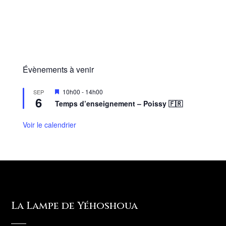
Évènements à venir
M
10h00
-
14h00
SEP
6
i
Temps d’enseignement – Poissy 🇫🇷
s
e
n
Voir le calendrier
a
v
a
n
t
La Lampe de Yéhoshoua