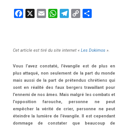
F
X
E
W
T
C
P
a
m
h
el
o
ar
ce
ail
at
e
py
ta
b
s
gr
Li
g
o
A
a
n
er
Cet article est tiré du site internet «
Les Dokimos
».
o
p
m
k
k
p
Vous l’avez constaté, l’évangile est de plus en
plus attaqué, non seulement de la part du monde
mais aussi de la part de prétendus chrétiens qui
sont en réalité des faux bergers travaillant pour
l’ennemi de nos âmes. Mais malgré les combats et
l’opposition farouche, personne ne peut
empêcher la vérité de crier, personne ne peut
éteindre la lumière de l’évangile. Il est cependant
dommage de constater que beaucoup de