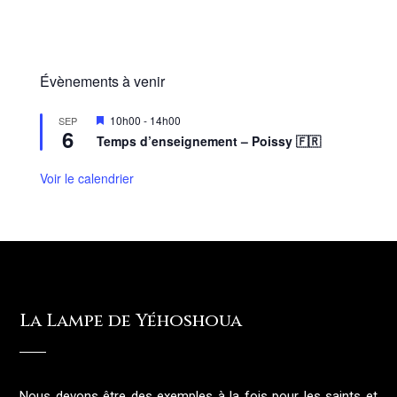
Évènements à venir
M
10h00
-
14h00
SEP
6
i
Temps d’enseignement – Poissy 🇫🇷
s
e
n
Voir le calendrier
a
v
a
n
t
La Lampe de Yéhoshoua
Nous devons être des exemples à la fois pour les saints et