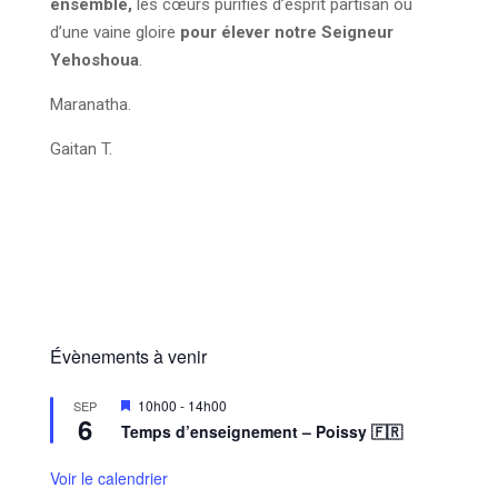
ensemble,
les cœurs purifiés d’esprit partisan ou
d’une vaine gloire
pour élever notre Seigneur
Yehoshoua
.
Maranatha.
Gaitan T.
Évènements à venir
M
10h00
-
14h00
SEP
6
i
Temps d’enseignement – Poissy 🇫🇷
s
e
n
Voir le calendrier
a