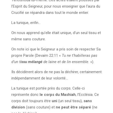
Yehoshoua lui-même. Ces actes étaient poussés par
l’Esprit du Seigneur, pour nous enseigner que l’aura du
Crucifié se répandra dans tout le monde entier.
La tunique, enfin…
On nous apprend qu’elle était unique, d’un seul tissu et
même sans couture.
On note ici que le Seigneur a pris soin de respecter Sa
propre Parole (Devaim 22:11 «
Tu ne t’habilleras pas
d’un t
issu mélangé
de laine et de lin ensemble.
»).
Ils décidèrent alors de ne pas la déchirer, certainement
indépendamment de leur volonté…
La tunique est portée près du corps. Celle-ci
représente donc
le corps du Mashiah
, l’Ecclésia. Ce
corps doit toujours être
uni
(un seul tissu),
sans
division
(sans couture) et
ne peut être séparé
(ne