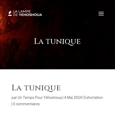
La tunique
La tunique
par
Un Temps Pour Yéhoshoua
|
4 Mai 2024
|
Exhortation
|
0 commentaires