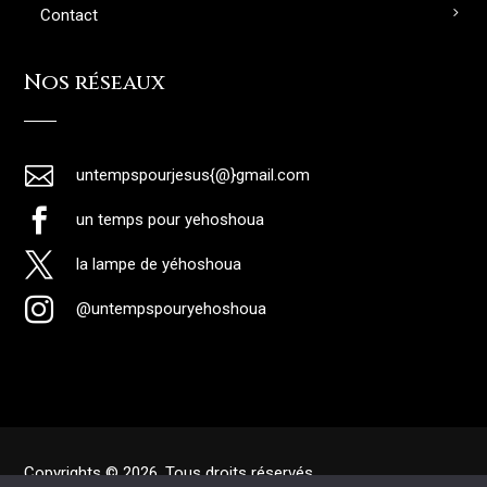
Contact
Nos réseaux

untempspourjesus{@}gmail.com

un temps pour yehoshoua

la lampe de yéhoshoua

@untempspouryehoshoua
Copyrights © 2026. Tous droits réservés