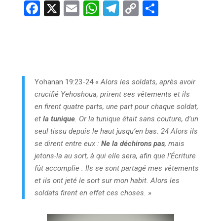
F
X
E
W
T
C
P
a
m
h
el
o
ar
ce
ail
at
e
py
ta
b
s
gr
Li
g
o
A
a
n
er
Yohanan 19:23-24 «
Alors les soldats, après avoir
o
p
m
k
crucifié Yehoshoua, prirent ses vêtements et ils
k
p
en firent quatre parts, une part pour chaque soldat,
et
la tunique
. Or la tunique était sans couture, d’un
seul tissu depuis le haut jusqu’en bas. 24 Alors ils
se dirent entre eux :
Ne la déchirons pas
, mais
jetons-la au sort, à qui elle sera, afin que l’Écriture
fût accomplie : Ils se sont partagé mes vêtements
et ils ont jeté le sort sur mon habit. Alors les
soldats firent en effet ces choses.
»