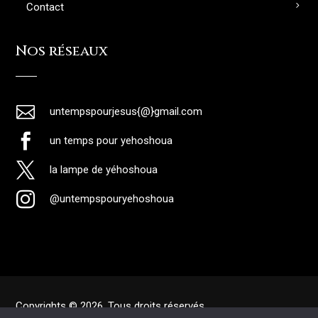
Contact
Nos réseaux

untempspourjesus{@}gmail.com

un temps pour yehoshoua

la lampe de yéhoshoua

@untempspouryehoshoua
Copyrights © 2026. Tous droits réservés