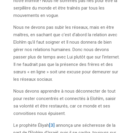
notre intimité ! Nous ne sommes pas nés pour être la
serpillère du monde et être traînés par tous les
mouvements en vogue.
Nous ne devons pas subir les réseaux, mais en être
maîtres, en sachant que c’est d’abord la relation avec
Elohîm qu’il faut soigner et Il nous donnera de bien
gérer nos relations humaines. Donc nous devons
passer plus de temps avec Lui plutôt que sur l’internet.
Il ne faudrait pas que la présence des frères et des
sœurs « en ligne » soit une excuse pour demeurer sur
les réseaux sociaux.
Nous devons apprendre à nous déconnecter de tout
pour rester concentrés et connectés à Elohîm, saisir
sa volonté et être restaurés, car ce monde et ses
convoitises nous épuisent.
Le prophète Éliyah
[3]
annonça une sécheresse de la
part de l’Elohîm d’Israël, puis il se cacha, toujours sur