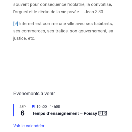
souvent pour conséquence l’idolâtrie, la convoitise,
l’orgueil et le déclin de la vie privée. ‒ Jean 3:30
[9]
Internet est comme une ville avec ses habitants,
ses commerces, ses trafics, son gouvernement, sa
justice, etc.
Évènements à venir
M
10h00
-
14h00
SEP
6
i
Temps d’enseignement – Poissy 🇫🇷
s
e
n
Voir le calendrier
a