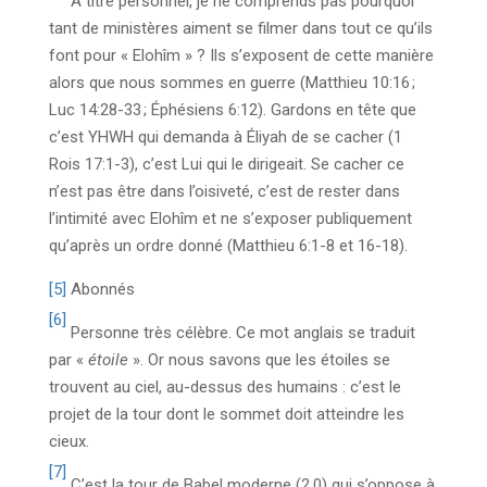
À titre personnel, je ne comprends pas pourquoi
tant de ministères aiment se filmer dans tout ce qu’ils
font pour « Elohîm » ? Ils s’exposent de cette manière
alors que nous sommes en guerre (Matthieu 10:16 ;
Luc 14:28-33 ; Éphésiens 6:12). Gardons en tête que
c’est YHWH qui demanda à Éliyah de se cacher (1
Rois 17:1-3), c’est Lui qui le dirigeait. Se cacher ce
n’est pas être dans l’oisiveté, c’est de rester dans
l’intimité avec Elohîm et ne s’exposer publiquement
qu’après un ordre donné (Matthieu 6:1-8 et 16-18).
[5]
Abonnés
[6]
Personne très célèbre. Ce mot anglais se traduit
par «
étoile
». Or nous savons que les étoiles se
trouvent au ciel, au-dessus des humains : c’est le
projet de la tour dont le sommet doit atteindre les
cieux.
[7]
C’est la tour de Babel moderne (2.0) qui s’oppose à