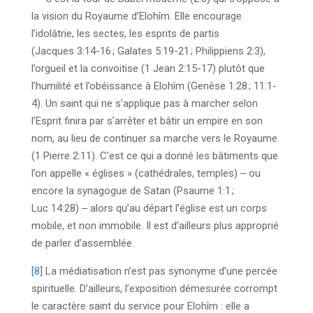
la vision du Royaume d’Elohîm. Elle encourage
l’idolâtrie, les sectes, les esprits de partis
(Jacques 3:14-16 ; Galates 5:19-21 ; Philippiens 2:3),
l’orgueil et la convoitise (1 Jean 2:15-17) plutôt que
l’humilité et l’obéissance à Elohîm (Genèse 1:28 ; 11:1-
4). Un saint qui ne s’applique pas à marcher selon
l’Esprit finira par s’arrêter et bâtir un empire en son
nom, au lieu de continuer sa marche vers le Royaume
(1 Pierre 2:11). C’est ce qui a donné les bâtiments que
l’on appelle « églises » (cathédrales, temples) ‒ ou
encore la synagogue de Satan (Psaume 1:1 ;
Luc 14:28) ‒ alors qu’au départ l’église est un corps
mobile, et non immobile. Il est d’ailleurs plus approprié
de parler d’assemblée.
[8]
La médiatisation n’est pas synonyme d’une percée
spirituelle. D’ailleurs, l’exposition démesurée corrompt
le caractère saint du service pour Elohîm : elle a