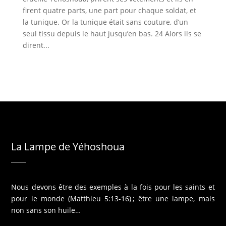
firent quatre parts, une part pour chaque soldat, et
la tunique. Or la tunique était sans couture, d’un
seul tissu depuis le haut jusqu’en bas. 24 Alors ils se
dirent...
La Lampe de Yéhoshoua
Nous devons être des exemples à la fois pour les saints et
pour le monde (Matthieu 5:13-16) ; être une lampe, mais
non sans son huile…