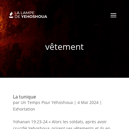
vêtement
La tunique
par
Un Temps Pour Yéhoshoua
|
4 Mai 2024
|
Exhortation
Yohanan 19:23-24 « Alors les soldats, après avoir
crucifié Yehoshoua, prirent ses vêtements et ils en