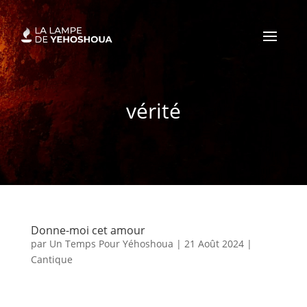
vérité
Donne-moi cet amour
par
Un Temps Pour Yéhoshoua
|
21 Août 2024
|
Cantique