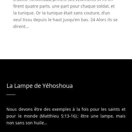
firent quatre parts, une part pour chaque soldat, et
la tunique. Or la tunique était sans couture, d’un
seul tissu depuis le haut jusqu’en bas. 24 Alors ils se
dirent...
La Lampe de Yéhoshoua
Nous devons être des exemples à la fois pour les saints et
pour le monde (Matthieu 5:13-16) ; être une lampe, mais
non sans son huile…