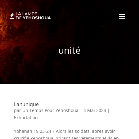
unité
La tunique
par
Un Temps Pour Yéhoshoua
|
4 Mai 2024
|
Exhortation
Yohanan 19:23-24 « Alors les soldats, après avoir
crucifié Yehoshoua, prirent ses vêtements et ils en