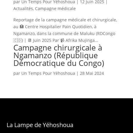
par
Un Temps Pour Yéhoshoua
|
12 Juin 2025
|
Actualités
,
Campagne médicale
Reportage de la campagne médicale et chirurgicale,
au 🏥 Centre Hospitalier Pain Quotidien, à
Ngamanzo, dans la commune de Maluku (RDCongo
🇨🇩) | 📆 Juin 2025 Par 📹 Afrika Mujinga...
Campagne chirurgicale à
Ngamanzo (République
Démocratique du Congo)
par
Un Temps Pour Yéhoshoua
|
28 Mai 2024
La Lampe de Yéhoshoua