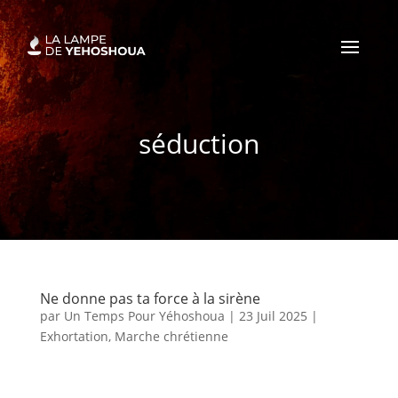
séduction
Ne donne pas ta force à la sirène
par
Un Temps Pour Yéhoshoua
|
23 Juil 2025
|
Exhortation
,
Marche chrétienne