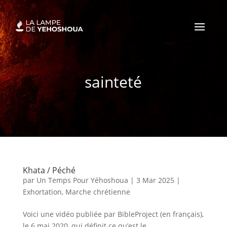
sainteté
Khata / Péché
par
Un Temps Pour Yéhoshoua
|
3 Mar 2025
|
Exhortation
,
Marche chrétienne
Voici une vidéo publiée par BibleProject (en français),
le 6 mai 2020, qui définit ce qu’est le...