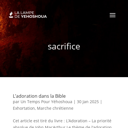
sacrifice
L’adoration dans la Bible
par
Un Temps Pour Yéhoshoua
|
30 Jan 2025
|
Exhortation
,
Marche chrétienne
Cet article est tiré du livre : L’Adoration – La priorité
absolue de John MacArthur Le thème de l’adoration