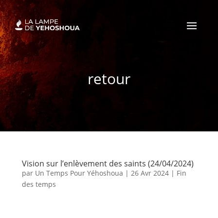
retour
Vision sur l’enlèvement des saints (24/04/2024)
par
Un Temps Pour Yéhoshoua
|
26 Avr 2024
|
Fin
des temps