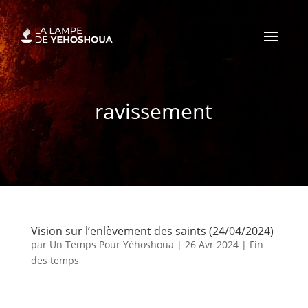
ravissement
Vision sur l’enlèvement des saints (24/04/2024)
par
Un Temps Pour Yéhoshoua
|
26 Avr 2024
|
Fin
des temps