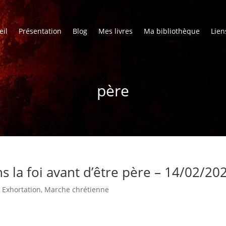
eil
Présentation
Blog
Mes livres
Ma bibliothèque
Lien
père
ns la foi avant d’être père – 14/02/20
|
Exhortation
,
Marche chrétienne