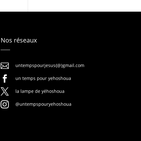
Nos réseaux

untempspourjesus{@}gmail.com

un temps pour yehoshoua

la lampe de yéhoshoua

@untempspouryehoshoua