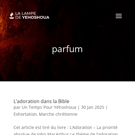
parfum
L’adoration dans la Bible
par
Un Temps Pour Yéhoshoua
|
30 Jan 2025
|
Exhortation
,
Marche chrétienne
Cet article est tiré du livre : L’Adoration – La priorité
absolue de John MacArthur Le thème de l’adoration