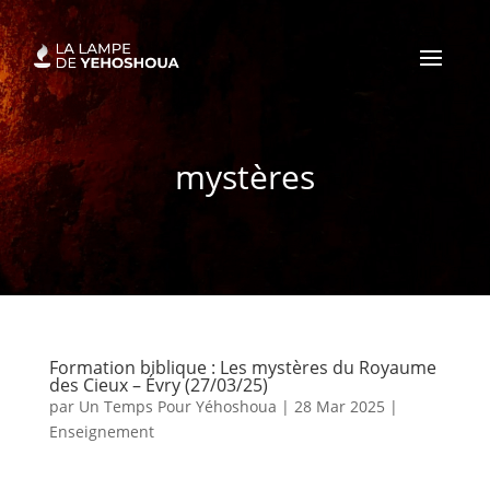
mystères
Formation biblique : Les mystères du Royaume
des Cieux – Évry (27/03/25)
par
Un Temps Pour Yéhoshoua
|
28 Mar 2025
|
Enseignement