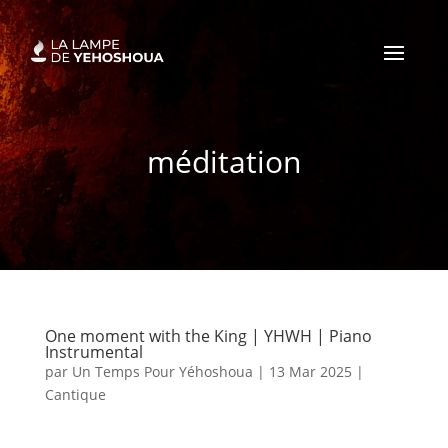
méditation
One moment with the King | YHWH | Piano
Instrumental
par
Un Temps Pour Yéhoshoua
|
13 Mar 2025
|
Cantique