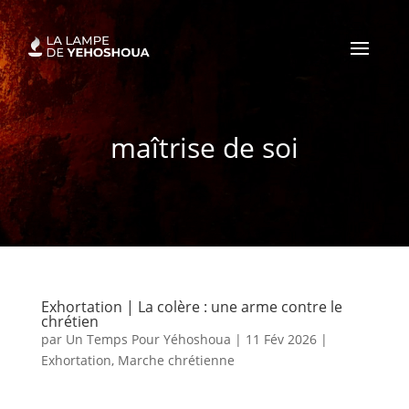
maîtrise de soi
Exhortation | La colère : une arme contre le
chrétien
par
Un Temps Pour Yéhoshoua
|
11 Fév 2026
|
Exhortation
,
Marche chrétienne