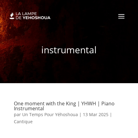
instrumental
One moment with the King | YHWH | Piano
Instrumental
par
Un Temps Pour Yéhoshoua
|
13 Mar 2025
|
Cantique