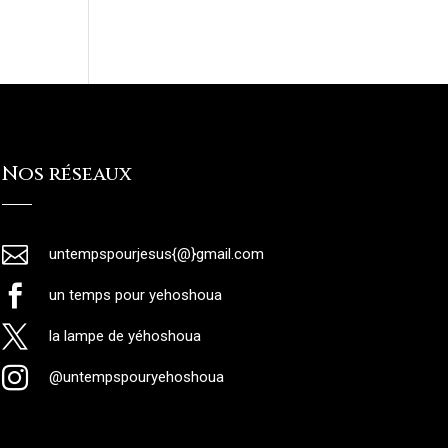
Nos réseaux

untempspourjesus{@}gmail.com

un temps pour yehoshoua

la lampe de yéhoshoua

@untempspouryehoshoua