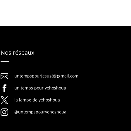
Nos réseaux

untempspourjesus{@}gmail.com

un temps pour yehoshoua

la lampe de yéhoshoua

@untempspouryehoshoua