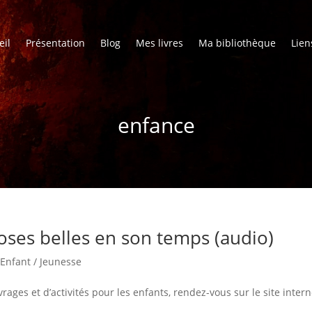
eil
Présentation
Blog
Mes livres
Ma bibliothèque
Lien
enfance
hoses belles en son temps (audio)
|
Enfant / Jeunesse
ages et d’activités pour les enfants, rendez-vous sur le site intern