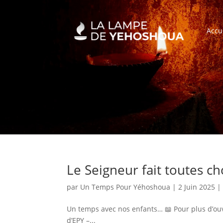
Accu
Le Seigneur fait toutes c
par
Un Temps Pour Yéhoshoua
|
2 Juin 2025
Un temps avec nos enfants… 📖 Pour plus d’ouvr
d’EPY –...