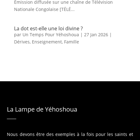
Émission diffusée sur une chaîne de Télévision
Nationale Congolaise [TÉLÉ...
La dot est-elle une loi divine ?
par
Un Temps Pour Yéhoshoua
|
27 Jan 2026
|
Dérives
,
Enseignement
,
Famille
La Lampe de Yéhoshoua
Nous devons être des exemples à la fois pour les saints et