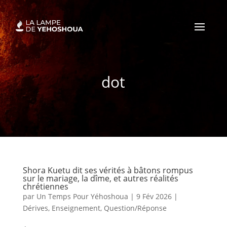
dot
Shora Kuetu dit ses vérités à bâtons rompus
sur le mariage, la dîme, et autres réalités
chrétiennes
par
Un Temps Pour Yéhoshoua
|
9 Fév 2026
|
Dérives
,
Enseignement
,
Question/Réponse