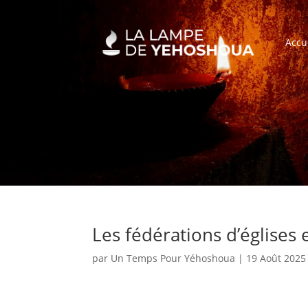
Accu
Les fédérations d’églises
par
Un Temps Pour Yéhoshoua
|
19 Août 2025