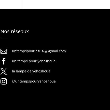
Nos réseaux

untempspourjesus{@}gmail.com

un temps pour yehoshoua

la lampe de yéhoshoua

@untempspouryehoshoua