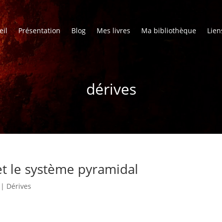
eil
Présentation
Blog
Mes livres
Ma bibliothèque
Lien
dérives
 et le système pyramidal
|
Dérives