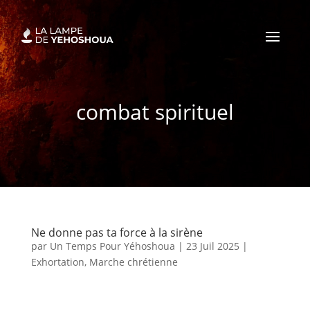
combat spirituel
Ne donne pas ta force à la sirène
par
Un Temps Pour Yéhoshoua
|
23 Juil 2025
|
Exhortation
,
Marche chrétienne