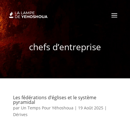
chefs d’entreprise
Les fédérations d’églises et le système
pyramidal
par
Un Temps Pour Yéhoshoua
|
19 Août 2025
|
Dérives