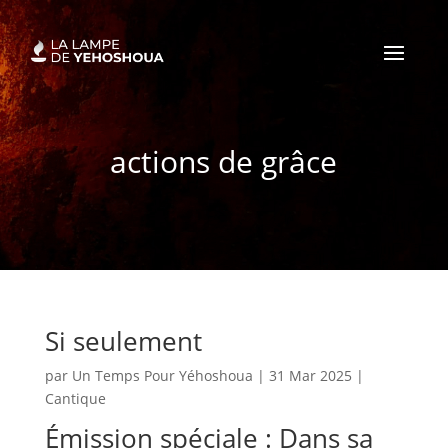
actions de grâce
Si seulement
par
Un Temps Pour Yéhoshoua
|
31 Mar 2025
|
Cantique
Émission spéciale : Dans sa