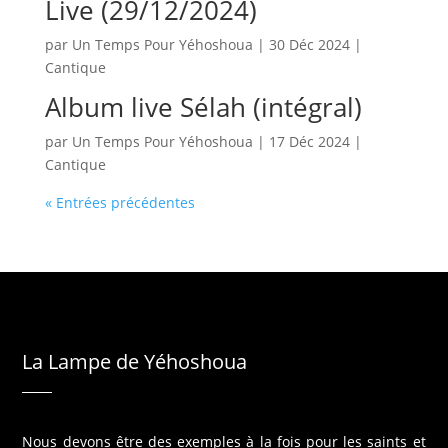
Live (29/12/2024)
par
Un Temps Pour Yéhoshoua
|
30 Déc 2024
|
Cantique
Album live Sélah (intégral)
par
Un Temps Pour Yéhoshoua
|
17 Déc 2024
|
Cantique
« Entrées précédentes
La Lampe de Yéhoshoua
Nous devons être des exemples à la fois pour les saints et