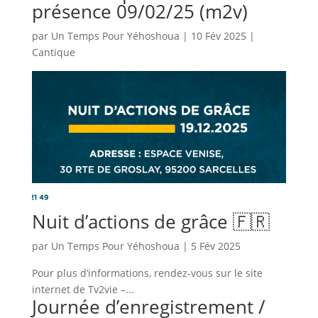
présence 09/02/25 (m2v)
par
Un Temps Pour Yéhoshoua
|
10 Fév 2025
|
Cantique
Nuit d’actions de grâce 🇫🇷
par
Un Temps Pour Yéhoshoua
|
5 Fév 2025
Pour plus d’informations, rendez-vous sur le site
internet de Tv2vie –...
Journée d’enregistrement /