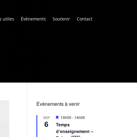
s utiles
Évènements
Soutenir
Contact
Évènements à venir
M
10h00
-
14h00
SEP
6
i
Temps
s
d’enseignement –
e
n