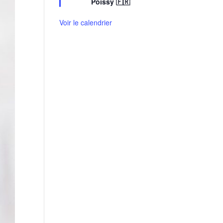
Poissy 🇫🇷
a
v
Voir le calendrier
a
n
t