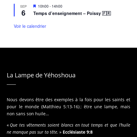
M
10h00
-
14h00
SEP
6
i
Temps d’enseignement – Poissy 🇫🇷
s
e
n
Voir le calendrier
a
v
a
n
t
La Lampe de Yéhoshoua
Nous devons être des exemples à la fois pour les saints et
pour le monde (Matthieu 5:13-16) ; être une lampe, mais
non sans son huile…
«
Que tes vêtements soient blancs en tout temps et que l’huile
ne manque pas sur ta tête.
»
Ecclésiaste 9:8