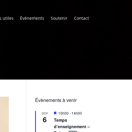
s utiles
Évènements
Soutenir
Contact
Évènements à venir
M
10h00
-
14h00
SEP
6
i
Temps
s
d’enseignement –
e
n