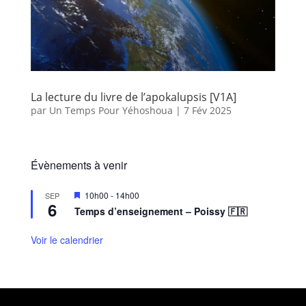
La lecture du livre de l’apokalupsis [V1A]
par
Un Temps Pour Yéhoshoua
|
7 Fév 2025
Évènements à venir
M
10h00
-
14h00
SEP
6
i
Temps d’enseignement – Poissy 🇫🇷
s
e
n
Voir le calendrier
a
v
a
n
t