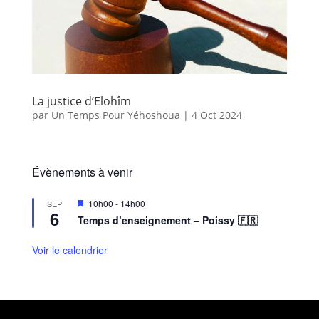
La justice d’Elohîm
par
Un Temps Pour Yéhoshoua
|
4 Oct 2024
Évènements à venir
M
10h00
-
14h00
SEP
6
i
Temps d’enseignement – Poissy 🇫🇷
s
e
n
Voir le calendrier
a
v
a
n
t