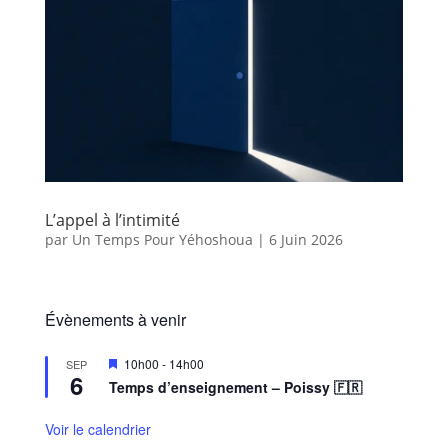
L’appel à l’intimité
par
Un Temps Pour Yéhoshoua
|
6 Juin 2026
Évènements à venir
M
10h00
-
14h00
SEP
6
i
Temps d’enseignement – Poissy 🇫🇷
s
e
n
Voir le calendrier
a