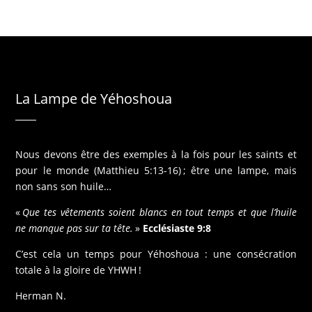
v
a
n
t
La Lampe de Yéhoshoua
Nous devons être des exemples à la fois pour les saints et
pour le monde (Matthieu 5:13-16) ; être une lampe, mais
non sans son huile…
«
Que tes vêtements soient blancs en tout temps et que l’huile
ne manque pas sur ta tête.
»
Ecclésiaste 9:8
C’est cela un temps pour Yéhoshoua : une consécration
totale à la gloire de YHWH !
Herman N.