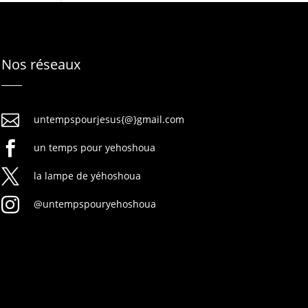
Nos réseaux

untempspourjesus{@}gmail.com

un temps pour yehoshoua

la lampe de yéhoshoua

@untempspouryehoshoua