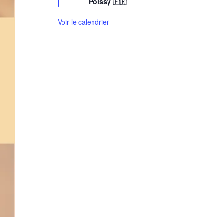
Poissy 🇫🇷
a
v
Voir le calendrier
a
n
t