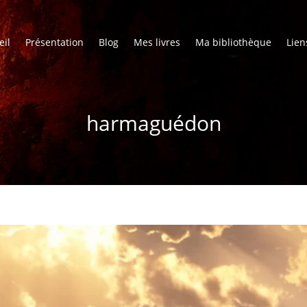
eil
Présentation
Blog
Mes livres
Ma bibliothèque
Lien
harmaguédon