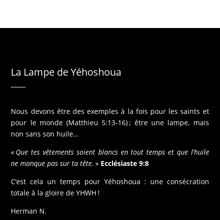
v
a
n
t
La Lampe de Yéhoshoua
Nous devons être des exemples à la fois pour les saints et
pour le monde (Matthieu 5:13-16) ; être une lampe, mais
non sans son huile…
«
Que tes vêtements soient blancs en tout temps et que l’huile
ne manque pas sur ta tête.
»
Ecclésiaste 9:8
C’est cela un temps pour Yéhoshoua : une consécration
totale à la gloire de YHWH !
Herman N.