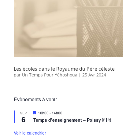
Les écoles dans le Royaume du Père céleste
par
Un Temps Pour Yéhoshoua
|
25 Avr 2024
Évènements à venir
M
10h00
-
14h00
SEP
6
i
Temps d’enseignement – Poissy 🇫🇷
s
e
n
Voir le calendrier
a