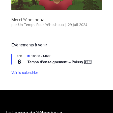
Merci Yéhoshoua
par
Un Temps Pour Yéhoshoua
|
29 Juil 2024
Évènements à venir
M
10h00
-
14h00
SEP
6
i
Temps d’enseignement – Poissy 🇫🇷
s
e
n
Voir le calendrier
a
v
a
n
t
La Lampe de Yéhoshoua