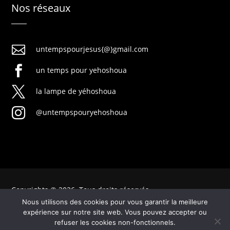
Nos réseaux

untempspourjesus{@}gmail.com

un temps pour yehoshoua

la lampe de yéhoshoua

@untempspouryehoshoua
Copyrights © 2026. Tous droits réservés
Nous utilisons des cookies pour vous garantir la meilleure
expérience sur notre site web. Vous pouvez accepter ou
refuser les cookies non-fonctionnels.
Mentions légales
|
Politique de confidentialité