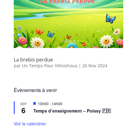
La brebis perdue
par
Un Temps Pour Yéhoshoua
|
26 Nov 2024
Évènements à venir
M
10h00
-
14h00
SEP
6
i
Temps d’enseignement – Poissy 🇫🇷
s
e
n
Voir le calendrier
a
v