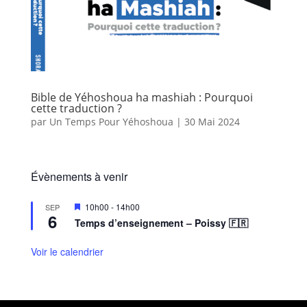
Bible de Yéhoshoua ha mashiah : Pourquoi
cette traduction ?
par
Un Temps Pour Yéhoshoua
|
30 Mai 2024
Évènements à venir
M
10h00
-
14h00
SEP
6
i
Temps d’enseignement – Poissy 🇫🇷
s
e
n
Voir le calendrier
a
v
a
n
t