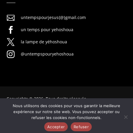

untempspourjesus{@}gmail.com

un temps pour yehoshoua

la lampe de yéhoshoua

@untempspouryehoshoua
Copyrights © 2026. Tous droits réservés
Nous utilisons des cookies pour vous garantir la meilleure
expérience sur notre site web. Vous pouvez accepter ou
refuser les cookies non-fonctionnels.
Mentions légales
|
Politique de confidentialité
Accepter
Refuser