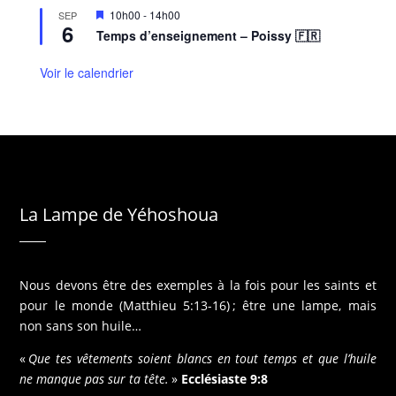
M
10h00
-
14h00
SEP
6
i
Temps d’enseignement – Poissy 🇫🇷
s
e
n
Voir le calendrier
a
v
a
n
t
La Lampe de Yéhoshoua
Nous devons être des exemples à la fois pour les saints et
pour le monde (Matthieu 5:13-16) ; être une lampe, mais
non sans son huile…
«
Que tes vêtements soient blancs en tout temps et que l’huile
ne manque pas sur ta tête.
»
Ecclésiaste 9:8